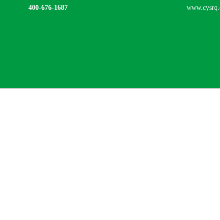
400-676-1687
www.cysrq